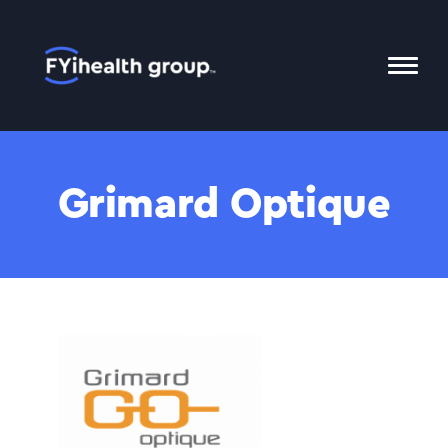
Accueil
Bascu
le
menu
Mobil
Grimard Optique